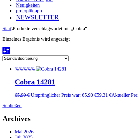
Neuigkeiten
pro optik app
NEWSLETTER
Start
\
Produkte verschlagwortet mit „Cobra“
Einzelnes Ergebnis wird angezeigt
%%%%%
Cobra 14281
65,90
€
Ursprünglicher Preis war: 65,90 €
59,31
€
Aktueller Prei
Schließen
Archives
Mai 2026
Juli 2025