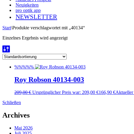
Neuigkeiten
pro optik app
NEWSLETTER
Start
\
Produkte verschlagwortet mit „40134“
Einzelnes Ergebnis wird angezeigt
%%%%%
Roy Robson 40134-003
209,00
€
Ursprünglicher Preis war: 209,00 €
166,90
€
Aktueller 
Schließen
Archives
Mai 2026
Juli 2025