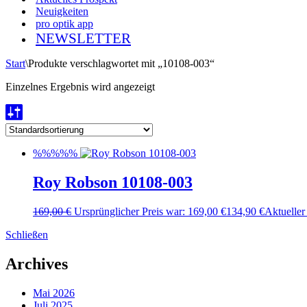
Neuigkeiten
pro optik app
NEWSLETTER
Start
\
Produkte verschlagwortet mit „10108-003“
Einzelnes Ergebnis wird angezeigt
%%%%%
Roy Robson 10108-003
169,00
€
Ursprünglicher Preis war: 169,00 €
134,90
€
Aktueller 
Schließen
Archives
Mai 2026
Juli 2025